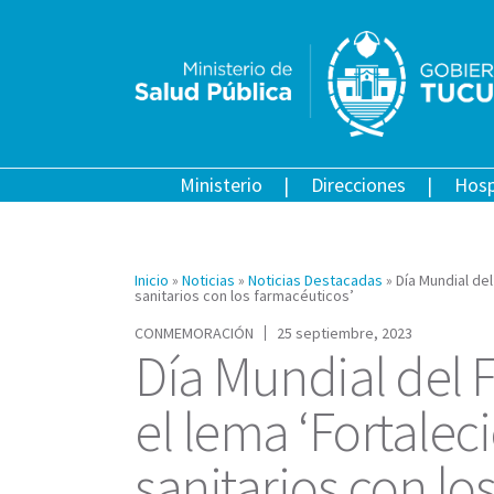
Ministerio
Direcciones
Hosp
Inicio
»
Noticias
»
Noticias Destacadas
»
Día Mundial de
sanitarios con los farmacéuticos’
CONMEMORACIÓN
25 septiembre, 2023
Día Mundial del 
el lema ‘Fortalec
sanitarios con lo