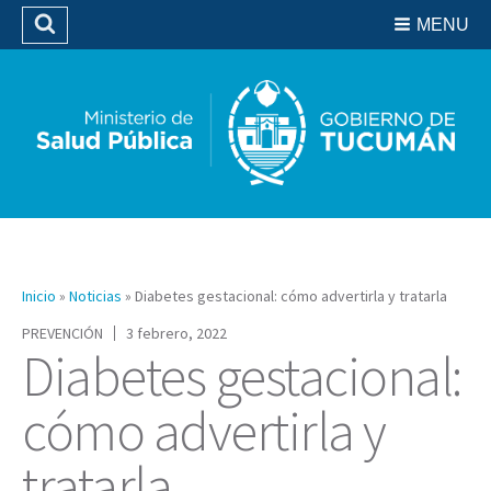
Residencias del SIPROSA
MENU
Buscar
Biblioteca
Inicio
»
Noticias
»
Diabetes gestacional: cómo advertirla y tratarla
PREVENCIÓN
3 febrero, 2022
Diabetes gestacional:
cómo advertirla y
tratarla