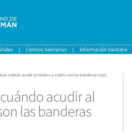
itales
Centros Sanitarios
Información Sanitaria
eza: cuándo acudir al médico y cuáles son las banderas rojas
 cuándo acudir al
son las banderas