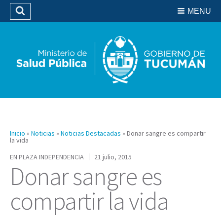
Residencias del SIPROSA
MENU
Buscar
Biblioteca
Inicio
»
Noticias
»
Noticias Destacadas
»
Donar sangre es compartir
la vida
EN PLAZA INDEPENDENCIA
21 julio, 2015
Donar sangre es
compartir la vida