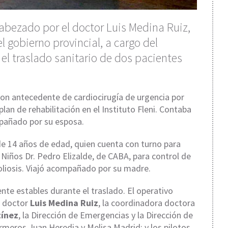
cabezado por el doctor Luis Medina Ruiz,
l gobierno provincial, a cargo del
 el traslado sanitario de dos pacientes
con antecedente de cardiocirugía de urgencia por
lan de rehabilitación en el Instituto Fleni. Contaba
mpañado por su esposa.
de 14 años de edad, quien cuenta con turno para
 Niños Dr. Pedro Elizalde, de CABA, para control de
oliosis. Viajó acompañado por su madre.
te estables durante el traslado. El operativo
, doctor
Luis Medina Ruiz
, la coordinadora doctora
tínez
, la Dirección de Emergencias y la Dirección de
ermeros Juan Heredia y Melisa Madrid; y los pilotos