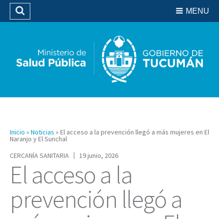
Residencias del SIPROSA
MENU
Buscar
Biblioteca
Inicio
»
Noticias
»
El acceso a la prevención llegó a más mujeres en El
Naranjo y El Sunchal
CERCANÍA SANITARIA
19 junio, 2026
El acceso a la
prevención llegó a