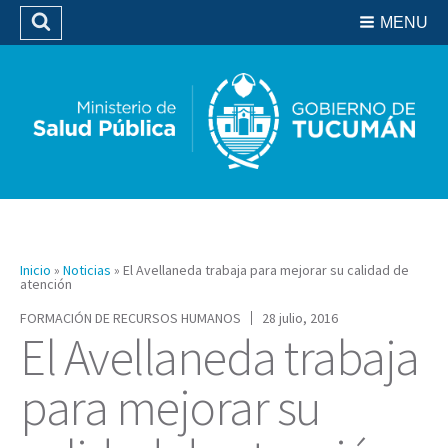
Residencias del SIPROSA
MENU
Buscar
Biblioteca
Inicio
»
Noticias
»
El Avellaneda trabaja para mejorar su calidad de
atención
FORMACIÓN DE RECURSOS HUMANOS
28 julio, 2016
El Avellaneda trabaja
para mejorar su