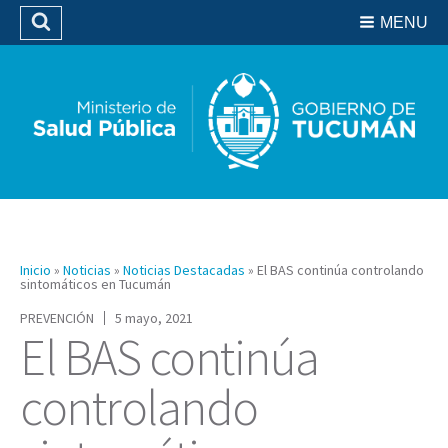
Residencias del SIPROSA
MENU
Buscar
Biblioteca
Inicio
»
Noticias
»
Noticias Destacadas
»
El BAS continúa controlando
sintomáticos en Tucumán
PREVENCIÓN
5 mayo, 2021
El BAS continúa
controlando