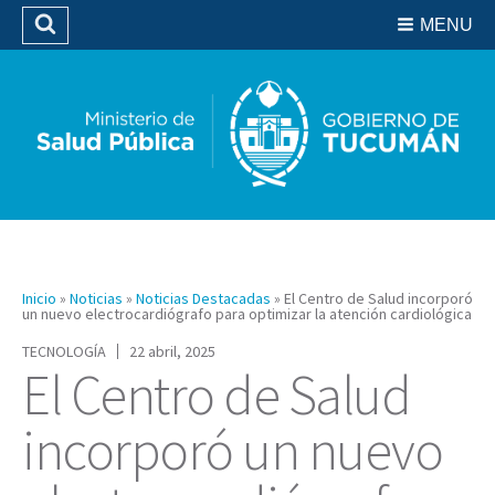
Residencias del SIPROSA
MENU
Buscar
Biblioteca
Inicio
»
Noticias
»
Noticias Destacadas
»
El Centro de Salud incorporó
un nuevo electrocardiógrafo para optimizar la atención cardiológica
TECNOLOGÍA
22 abril, 2025
El Centro de Salud
incorporó un nuevo