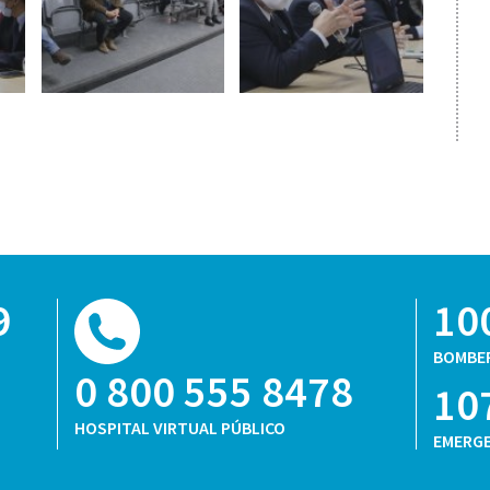
9
10
BOMBE
0 800 555 8478
10
HOSPITAL VIRTUAL PÚBLICO
EMERGE