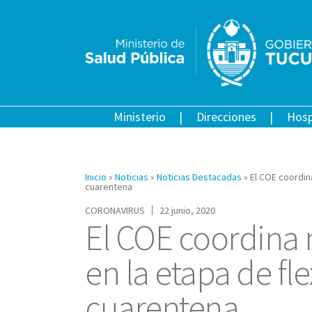
Ministerio
Direcciones
Hosp
Inicio
»
Noticias
»
Noticias Destacadas
»
El COE coordina
cuarentena
CORONAVIRUS
22 junio, 2020
El COE coordina 
en la etapa de fle
cuarentena