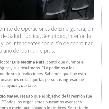
Comité de Operaciones de Emergencia, en
 de Salud Pública, Seguridad, Interior, la
y los intendentes con el fin de coordinar
da uno de los municipios.
 doctor
Luis Medina Ruiz
, contó que durante el
ógica y sus resultados. “Le pedimos a los
rno de sus jurisdicciones. Sabemos que hoy está
y ocasiones en las que las personas ingresan de
 su ayuda”, destacó.
dio Maley
, resaltó que el objetivo de la reunión fue
as. “Todos los organismos buscamos avanzar y
ora o mejor aun bajando los índices. Se trata de