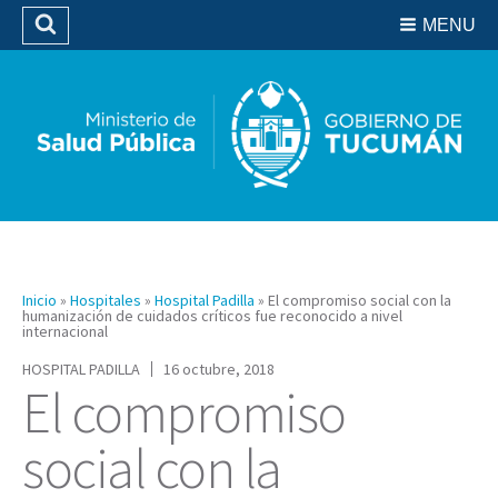
Residencias del SIPROSA
MENU
Buscar
Biblioteca
Inicio
»
Hospitales
»
Hospital Padilla
»
El compromiso social con la
humanización de cuidados críticos fue reconocido a nivel
internacional
HOSPITAL PADILLA
16 octubre, 2018
El compromiso
social con la