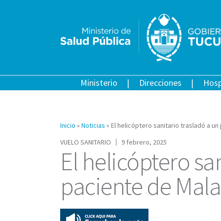
Ministerio
Direcciones
Hosp
Inicio
»
Noticias
»
El helicóptero sanitario trasladó a u
VUELO SANITARIO
9 febrero, 2025
El helicóptero sa
paciente de Mala