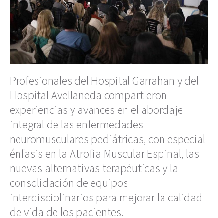
Profesionales del Hospital Garrahan y del
Hospital Avellaneda compartieron
experiencias y avances en el abordaje
integral de las enfermedades
neuromusculares pediátricas, con especial
énfasis en la Atrofia Muscular Espinal, las
nuevas alternativas terapéuticas y la
consolidación de equipos
interdisciplinarios para mejorar la calidad
de vida de los pacientes.