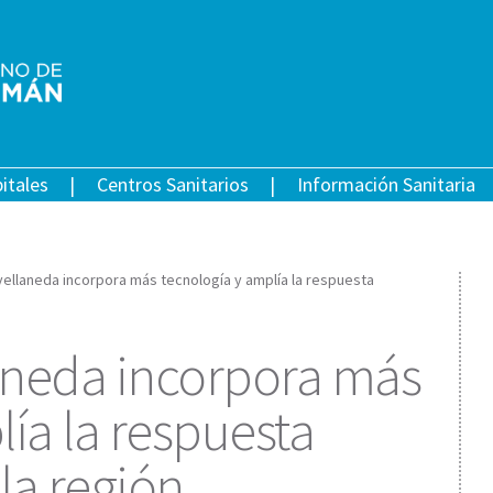
itales
Centros Sanitarios
Información Sanitaria
Avellaneda incorpora más tecnología y amplía la respuesta
laneda incorpora más
ía la respuesta
 la región