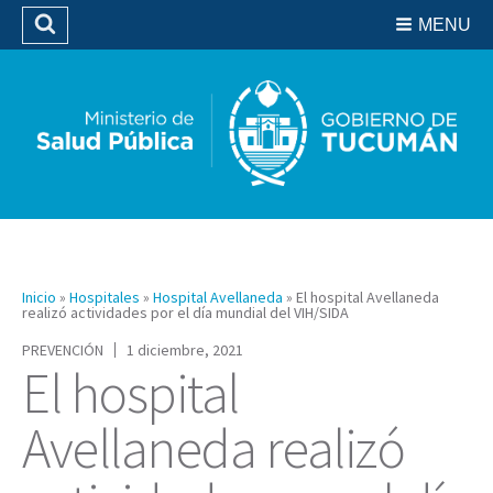
Residencias del SIPROSA
MENU
Buscar
Biblioteca
Inicio
»
Hospitales
»
Hospital Avellaneda
»
El hospital Avellaneda
realizó actividades por el día mundial del VIH/SIDA
PREVENCIÓN
1 diciembre, 2021
El hospital
Avellaneda realizó