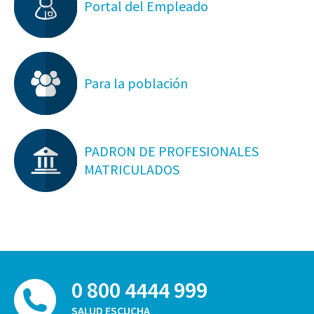
Portal del Empleado
Para la población
PADRON DE PROFESIONALES
MATRICULADOS
0 800 4444 999
SALUD ESCUCHA