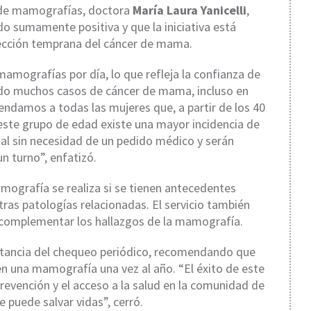
o de mamografías, doctora
María Laura Yanicelli
,
do sumamente positiva y que la iniciativa está
tección temprana del cáncer de mama.
amografías por día, lo que refleja la confianza de
ado muchos casos de cáncer de mama, incluso en
ndamos a todas las mujeres que, a partir de los 40
 este grupo de edad existe una mayor incidencia de
al sin necesidad de un pedido médico y serán
n turno”, enfatizó.
mografía se realiza si se tienen antecedentes
ras patologías relacionadas. El servicio también
ra complementar los hallazgos de la mamografía.
portancia del chequeo periódico, recomendando que
cen una mamografía una vez al año. “El éxito de este
prevención y el acceso a la salud en la comunidad de
 puede salvar vidas”, cerró.