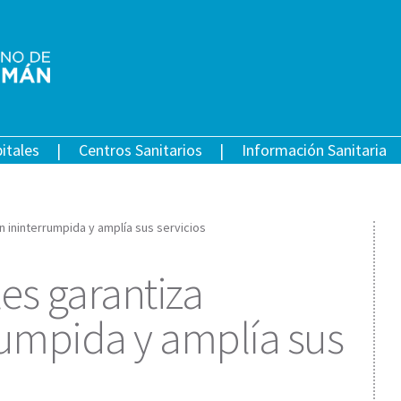
itales
Centros Sanitarios
Información Sanitaria
ón ininterrumpida y amplía sus servicios
les garantiza
rumpida y amplía sus