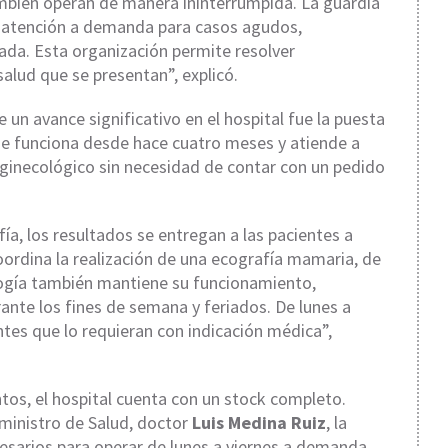
ambién operan de manera ininterrumpida. La guardia
s: atención a demanda para casos agudos,
ada. Esta organización permite resolver
salud que se presentan”, explicó.
e un avance significativo en el hospital fue la puesta
e funciona desde hace cuatro meses y atiende a
 ginecológico sin necesidad de contar con un pedido
fía, los resultados se entregan a las pacientes a
ordina la realización de una ecografía mamaria, de
ología también mantiene su funcionamiento,
ante los fines de semana y feriados. De lunes a
entes que lo requieran con indicación médica”,
tos, el hospital cuenta con un stock completo.
 ministro de Salud, doctor
Luis Medina Ruiz
, la
sarios para operar de lunes a viernes a demanda.