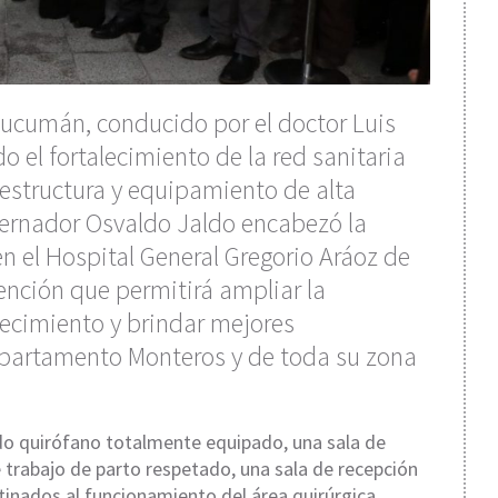
 Tucumán, conducido por el doctor Luis
 el fortalecimiento de la red sanitaria
aestructura y equipamiento de alta
bernador Osvaldo Jaldo encabezó la
n el Hospital General Gregorio Aráoz de
nción que permitirá ampliar la
ecimiento y brindar mejores
epartamento Monteros y de toda su zona
do quirófano totalmente equipado, una sala de
 trabajo de parto respetado, una sala de recepción
stinados al funcionamiento del área quirúrgica,