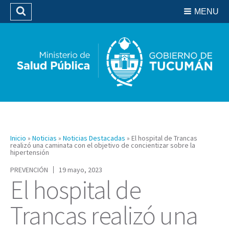
Residencias del SIPROSA
MENU
Buscar
Biblioteca
Inicio
»
Noticias
»
Noticias Destacadas
»
El hospital de Trancas
realizó una caminata con el objetivo de concientizar sobre la
hipertensión
PREVENCIÓN
19 mayo, 2023
El hospital de
Trancas realizó una