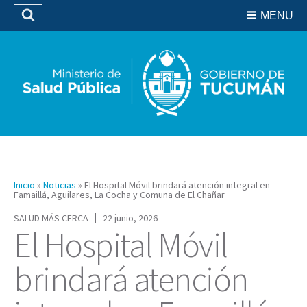
Residencias del SIPROSA
MENU
Buscar
Biblioteca
Inicio
»
Noticias
»
El Hospital Móvil brindará atención integral en
Famaillá, Aguilares, La Cocha y Comuna de El Chañar
SALUD MÁS CERCA
22 junio, 2026
El Hospital Móvil
brindará atención