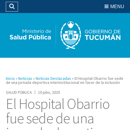
Residencias del SIPROSA
MENU
Buscar
Biblioteca
Inicio
»
Noticias
»
Noticias Destacadas
»
El Hospital Obarrio fue sede
de una jornada deportiva interinstitucional en favor de la inclusión
SALUD PÚBLICA
10 julio, 2025
El Hospital Obarrio
fue sede de una