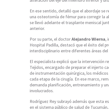
alteración del eje del miembro inferior y un
En ese sentido, detalló que el abordaje se r
una osteotomía de fémur para corregir la a
se llevó adelante el trasplante meniscal ju
anterior.
Por su parte, el doctor
Alejandro Wierna
, 
Hospital Padilla, destacó que el éxito del p
interdisciplinario entre diferentes áreas de
El especialista explicó que la intervención 
Tejidos, encargado de preparar el injerto c
de instrumentación quirúrgica, los médicos 
cada etapa de la cirugía. En ese marco, re
demanda planificación, entrenamiento y una 
involucrados.
Rodríguez Rey subrayó además que esta es l
en el sistema público de salud de Tucumán, 