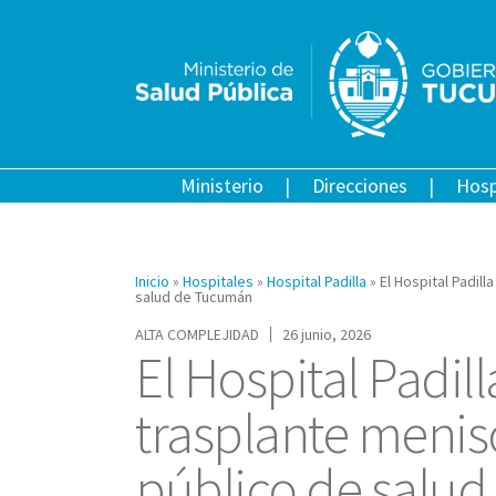
Ministerio
Direcciones
Hosp
Inicio
»
Hospitales
»
Hospital Padilla
»
El Hospital Padill
salud de Tucumán
ALTA COMPLEJIDAD
26 junio, 2026
El Hospital Padill
trasplante menisc
público de salu