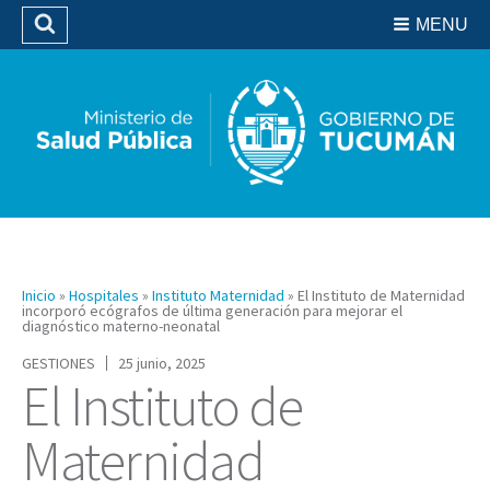
Residencias del SIPROSA
MENU
Buscar
Biblioteca
Inicio
»
Hospitales
»
Instituto Maternidad
»
El Instituto de Maternidad
incorporó ecógrafos de última generación para mejorar el
diagnóstico materno-neonatal
GESTIONES
25 junio, 2025
El Instituto de
Maternidad