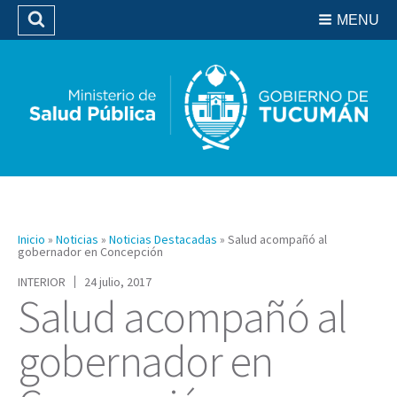
Residencias del SIPROSA
MENU
Buscar
Biblioteca
Inicio
»
Noticias
»
Noticias Destacadas
»
Salud acompañó al
gobernador en Concepción
INTERIOR
24 julio, 2017
Salud acompañó al
gobernador en