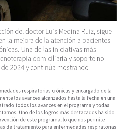
ección del doctor Luis Medina Ruiz, sigue
en la mejora de la atención a pacientes
ónicas. Una de las iniciativas más
enoterapia domiciliaria y soporte no
o de 2024 y continúa mostrando
rmedades respiratorias crónicas y encargado de la
mente los avances alcanzados hasta la fecha en una
strado todos los avances en el programa y todas
ctarnos. Uno de los logros más destacados ha sido
ervención de este programa, lo que nos permite
gias de tratamiento para enfermedades respiratorias