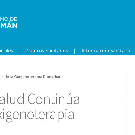
itales
Centros Sanitarios
Información Sanitaria
sando la Oxigenoterapia Domiciliaria
Salud Continúa
xigenoterapia