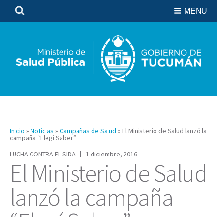
Residencias del SIPROSA
MENU
Buscar
Biblioteca
Inicio
»
Noticias
»
Campañas de Salud
»
El Ministerio de Salud lanzó la
campaña “Elegí Saber”
LUCHA CONTRA EL SIDA
1 diciembre, 2016
El Ministerio de Salud
lanzó la campaña