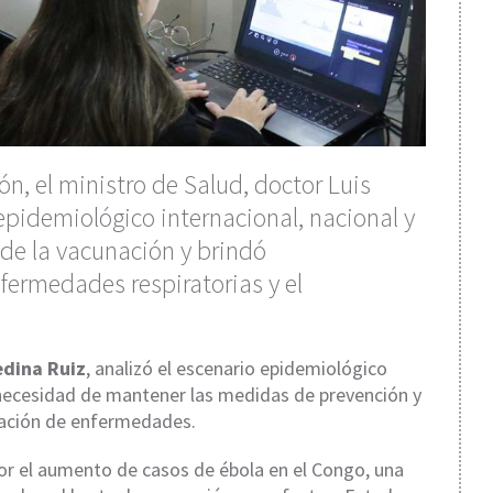
n, el ministro de Salud, doctor Luis
pidemiológico internacional, nacional y
 de la vacunación y brindó
ermedades respiratorias y el
edina Ruiz
, analizó el escenario epidemiológico
a necesidad de mantener las medidas de prevención y
agación de enfermedades.
or el aumento de casos de ébola en el Congo, una