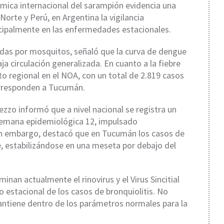
námica internacional del sarampión evidencia una
orte y Perú, en Argentina la vigilancia
cipalmente en las enfermedades estacionales.
idas por mosquitos, señaló que la curva de dengue
a circulación generalizada. En cuanto a la fiebre
o regional en el NOA, con un total de 2.819 casos
orresponden a Tucumán.
ezzo informó que a nivel nacional se registra un
a semana epidemiológica 12, impulsado
Sin embargo, destacó que en Tucumán los casos de
e, estabilizándose en una meseta por debajo del
inan actualmente el rinovirus y el Virus Sincitial
 estacional de los casos de bronquiolitis. No
antiene dentro de los parámetros normales para la