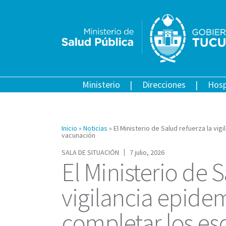
Ministerio
Direcciones
Hosp
Inicio
»
Noticias
»
El Ministerio de Salud refuerza la vi
vacunación
SALA DE SITUACIÓN
7 julio, 2026
El Ministerio de S
vigilancia epidem
completar los e