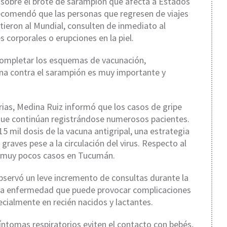
 sobre el brote de sarampión que afecta a Estados
ecomendó que las personas que regresen de viajes
tieron al Mundial, consulten de inmediato al
s corporales o erupciones en la piel.
y completar los esquemas de vacunación,
na contra el sarampión es muy importante y
rias, Medina Ruiz informó que los casos de gripe
ue continúan registrándose numerosos pacientes.
5 mil dosis de la vacuna antigripal, una estrategia
graves pese a la circulación del virus. Respecto al
n muy pocos casos en Tucumán.
 observó un leve incremento de consultas durante la
una enfermedad que puede provocar complicaciones
cialmente en recién nacidos y lactantes.
íntomas respiratorios eviten el contacto con bebés,