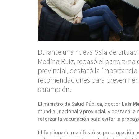
Durante una nueva Sala de Situació
Medina Ruiz, repasó el panorama e
provincial, destacó la importancia
recomendaciones para prevenir enf
sarampión.
El ministro de Salud Pública, doctor
Luis M
mundial, nacional y provincial, y destacó l
reforzar la vacunación para evitar la prop
El funcionario manifestó su preocupación p