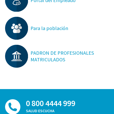
Portal del Empleado
Para la población
PADRON DE PROFESIONALES
MATRICULADOS
0 800 4444 999
SALUD ESCUCHA