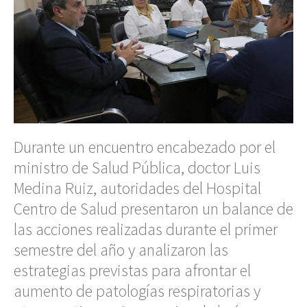
Durante un encuentro encabezado por el
ministro de Salud Pública, doctor Luis
Medina Ruiz, autoridades del Hospital
Centro de Salud presentaron un balance de
las acciones realizadas durante el primer
semestre del año y analizaron las
estrategias previstas para afrontar el
aumento de patologías respiratorias y