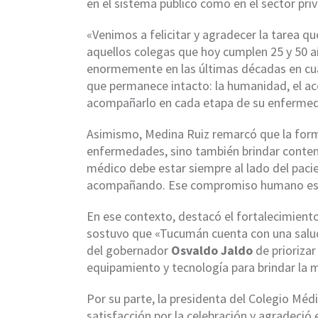
en el sistema público como en el sector pri
«Venimos a felicitar y agradecer la tarea qu
aquellos colegas que hoy cumplen 25 y 50 
enormemente en las últimas décadas en cua
que permanece intacto: la humanidad, el a
acompañarlo en cada etapa de su enfermed
Asimismo, Medina Ruiz remarcó que la forma
enfermedades, sino también brindar contenc
médico debe estar siempre al lado del paci
acompañando. Ese compromiso humano es e
En ese contexto, destacó el fortalecimiento
sostuvo que «Tucumán cuenta con una salud p
del gobernador
Osvaldo Jaldo
de priorizar
equipamiento y tecnología para brindar la m
Por su parte, la presidenta del Colegio Méd
satisfacción por la celebración y agradeció