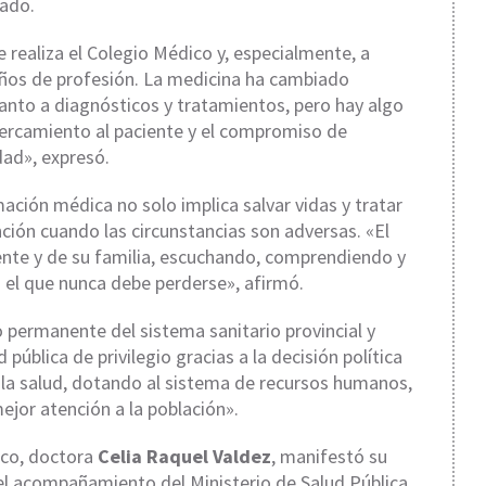
vado.
e realiza el Colegio Médico y, especialmente, a
años de profesión. La medicina ha cambiado
nto a diagnósticos y tratamientos, pero hay algo
cercamiento al paciente y el compromiso de
ad», expresó.
ción médica no solo implica salvar vidas y tratar
ión cuando las circunstancias son adversas. «El
ente y de su familia, escuchando, comprendiendo y
l que nunca debe perderse», afirmó.
 permanente del sistema sanitario provincial y
ública de privilegio gracias a la decisión política
 la salud, dotando al sistema de recursos humanos,
ejor atención a la población».
ico, doctora
Celia Raquel Valdez
, manifestó su
 el acompañamiento del Ministerio de Salud Pública