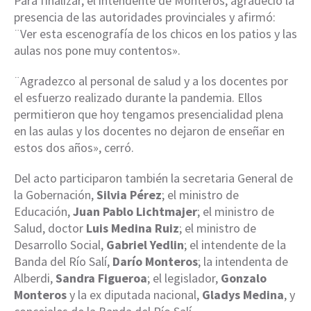
Para finalizar, el intendente de Monteros, agradeció la
presencia de las autoridades provinciales y afirmó:
¨Ver esta escenografía de los chicos en los patios y las
aulas nos pone muy contentos».
¨Agradezco al personal de salud y a los docentes por
el esfuerzo realizado durante la pandemia. Ellos
permitieron que hoy tengamos presencialidad plena
en las aulas y los docentes no dejaron de enseñar en
estos dos años», cerró.
Del acto participaron también la secretaria General de
la Gobernación,
Silvia Pérez
; el ministro de
Educación,
Juan Pablo Lichtmajer
; el ministro de
Salud, doctor
Luis Medina Ruiz
; el ministro de
Desarrollo Social,
Gabriel Yedlin
; el intendente de la
Banda del Río Salí,
Darío Monteros
; la intendenta de
Alberdi,
Sandra Figueroa
; el legislador,
Gonzalo
Monteros
y la ex diputada nacional,
Gladys Medina
, y