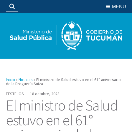
Residencias del SIPROSA
MENU
Buscar
Biblioteca
Inicio
»
Noticias
»
El ministro de Salud estuvo en el 61° aniversario
de la Droguería Suiza
FESTEJOS
18 octubre, 2023
El ministro de Salud
estuvo en el 61°