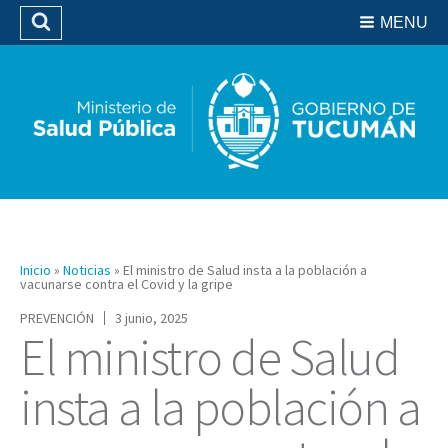
Residencias del SIPROSA
MENU
Buscar
Biblioteca
Inicio
»
Noticias
»
El ministro de Salud insta a la población a
vacunarse contra el Covid y la gripe
PREVENCIÓN
3 junio, 2025
El ministro de Salud
insta a la población a