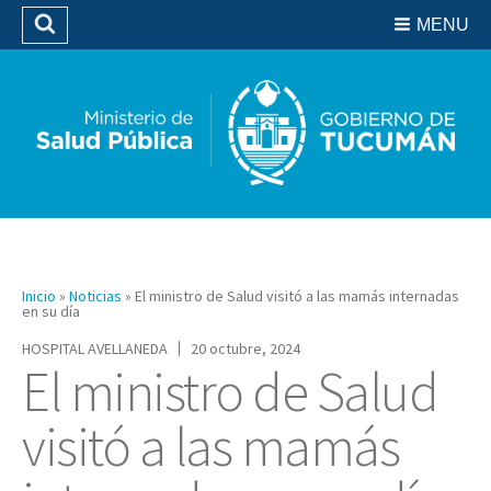
Residencias del SIPROSA
MENU
Buscar
Biblioteca
Inicio
»
Noticias
»
El ministro de Salud visitó a las mamás internadas
en su día
HOSPITAL AVELLANEDA
20 octubre, 2024
El ministro de Salud
visitó a las mamás