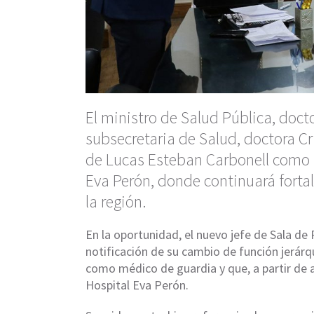
El ministro de Salud Pública, docto
subsecretaria de Salud, doctora C
de Lucas Esteban Carbonell como n
Eva Perón, donde continuará forta
la región.
En la oportunidad, el nuevo jefe de Sala de
notificación de su cambio de función jerá
como médico de guardia y que, a partir de a
Hospital Eva Perón.