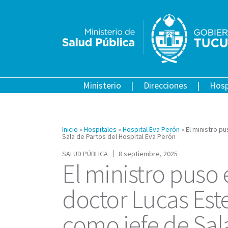
Ministerio
Direcciones
Hosp
Inicio
»
Hospitales
»
Hospital Eva Perón
»
El ministro p
Sala de Partos del Hospital Eva Perón
SALUD PÚBLICA
8 septiembre, 2025
El ministro puso 
doctor Lucas Est
como jefe de Sal