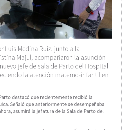
r Luis Medina Ruíz, junto a la
ristina Majul, acompañaron la asunción
uevo jefe de sala de Parto del Hospital
leciendo la atención materno-infantil en
 Parto destacó que recientemente recibió la
rquica. Señaló que anteriormente se desempeñaba
hora, asumirá la jefatura de la Sala de Parto del