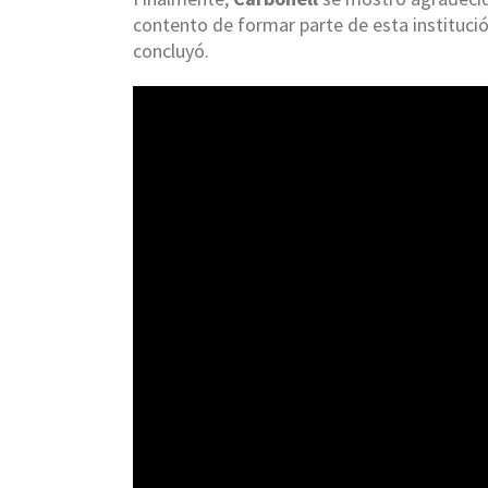
contento de formar parte de esta institució
concluyó.