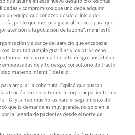
so que asume en este nuevo desafío profesional:
ilidades y compromisos que uno debe adquirir.
con un equipo que conozco desde el inicio del
día, por lo que me toca guiar al servicio para que
jor atención a la población de la zona”, manifestó.
 organización y alcance del servicio que encabeza:
icos: la mitad cumple guardias y los otros ocho
Contamos con una unidad de alto riesgo, hospital de
de embarazadas de alto riesgo, consultorio de tracto
nidad materno infantil”, detalló.
para ampliar la cobertura. Explicó que buscan
la atención en consultorios, incorporar pacientes en
 de TGI y sumar más horas para el seguimiento de
có que la demanda es muy grande, no solo en la
 por la llegada de pacientes desde el norte de
o y motivado por esta designación: “Estoy muy