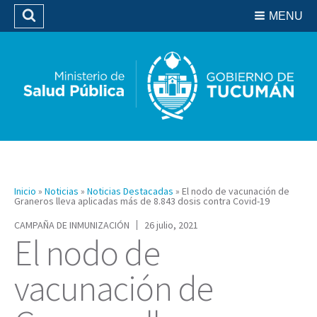
Residencias del SIPROSA
MENU
Buscar
Biblioteca
Inicio
»
Noticias
»
Noticias Destacadas
»
El nodo de vacunación de
Graneros lleva aplicadas más de 8.843 dosis contra Covid-19
CAMPAÑA DE INMUNIZACIÓN
26 julio, 2021
El nodo de
vacunación de