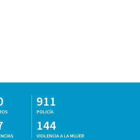
0
911
ROS
POLICÍA
7
144
NCIAS
VIOLENCIA A LA MUJER