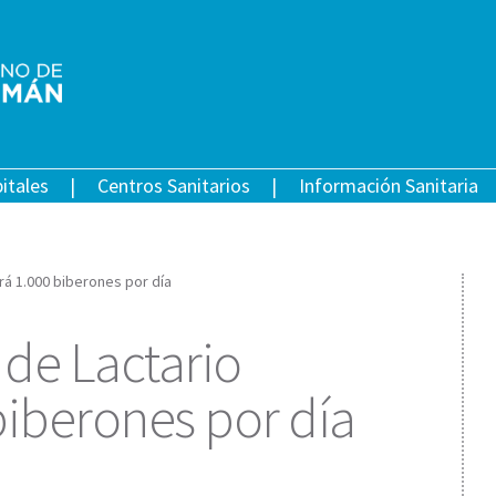
itales
Centros Sanitarios
Información Sanitaria
rá 1.000 biberones por día
 de Lactario
biberones por día