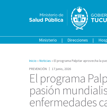
Ministerio
Direcciones
Hosp
Inicio
»
Noticias
»
El programa Palpitar aprovecha la p
PREVENCIÓN
17 junio, 2026
El programa Palp
pasión mundialis
enfermedades ca