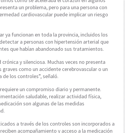
timos cómo se aceleraba el corazón en algunos
resenta un problema, pero para una persona con
nfermedad cardiovascular puede implicar un riesgo
r ya funcionan en toda la provincia, incluidos los
 detectar a personas con hipertensión arterial que
entes que habían abandonado sus tratamientos.
 crónica y silenciosa. Muchas veces no presenta
 graves como un accidente cerebrovascular o un
a de los controles”, señaló.
 requiere un compromiso diario y permanente.
mentación saludable, realizar actividad física,
medicación son algunas de las medidas
ad.
cados a través de los controles son incorporados a
e reciben acompañamiento y acceso a la medicación