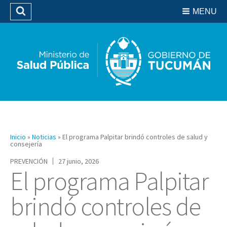
Residencias del SIPROSA
MENU
Buscar
Biblioteca
Inicio
»
Noticias
»
El programa Palpitar brindó controles de salud y
consejería
PREVENCIÓN
27 junio, 2026
El programa Palpitar
brindó controles de