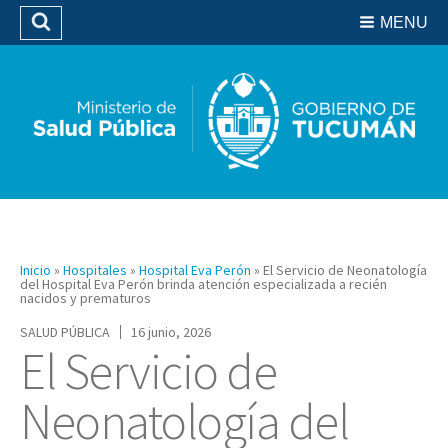
Residencias del SIPROSA
MENU
Buscar
Biblioteca
Inicio
»
Hospitales
»
Hospital Eva Perón
»
El Servicio de Neonatología
del Hospital Eva Perón brinda atención especializada a recién
nacidos y prematuros
SALUD PÚBLICA
16 junio, 2026
El Servicio de
Neonatología del