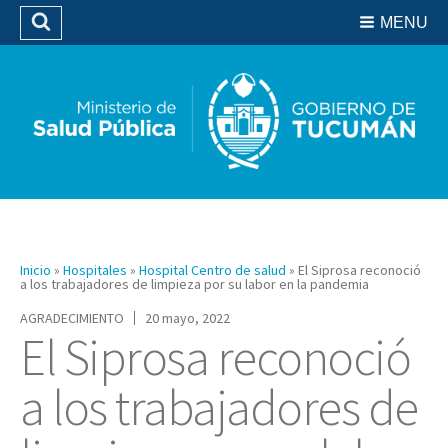
Residencias del SIPROSA
MENU
Buscar
Biblioteca
Inicio
»
Hospitales
»
Hospital Centro de salud
»
El Siprosa reconoció
a los trabajadores de limpieza por su labor en la pandemia
AGRADECIMIENTO
20 mayo, 2022
El Siprosa reconoció
a los trabajadores de