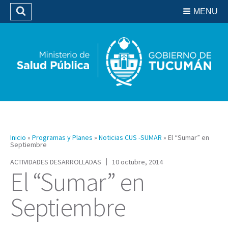
Residencias del SIPROSA
MENU
Buscar
Biblioteca
Inicio
»
Programas y Planes
»
Noticias CUS -SUMAR
»
El “Sumar” en
Septiembre
ACTIVIDADES DESARROLLADAS
10 octubre, 2014
El “Sumar” en
Septiembre