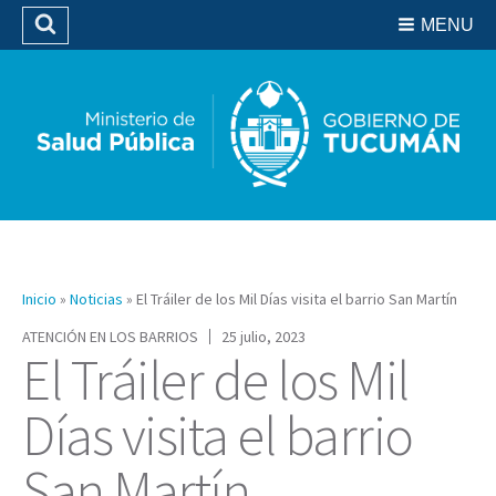
Residencias del SIPROSA
MENU
Buscar
Biblioteca
Inicio
»
Noticias
»
El Tráiler de los Mil Días visita el barrio San Martín
ATENCIÓN EN LOS BARRIOS
25 julio, 2023
El Tráiler de los Mil
Días visita el barrio
San Martín