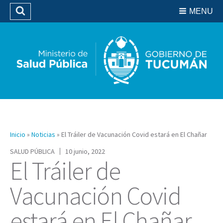
Residencias del SIPROSA
MENU
Buscar
Biblioteca
Inicio
»
Noticias
»
El Tráiler de Vacunación Covid estará en El Chañar
SALUD PÚBLICA
10 junio, 2022
El Tráiler de
Vacunación Covid
estará en El Chañar