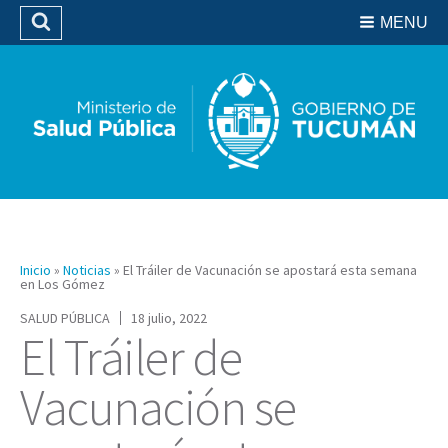
Residencias del SIPROSA
MENU
Buscar
Biblioteca
Inicio
»
Noticias
»
El Tráiler de Vacunación se apostará esta semana
en Los Gómez
SALUD PÚBLICA
18 julio, 2022
El Tráiler de
Vacunación se