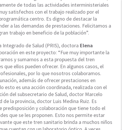
amente de todas las actividades interministeriales
muy satisfechos con el trabajo realizado por el
programática centro. Es digno de destacar la
nder a las demandas de prestaciones. Felicitamos a
ran trabajo en beneficio de la población”.
ma Integrado de Salud (PRIS), doctora
Elena
aboración en este proyecto: “Fue muy importante la
rarnos y sumarnos a esta propuesta del tren
nes que ellos pueden ofrecer. En algunos casos, el
profesionales, por lo que nosotros colaboramos.
unación, además de ofrecer prestaciones en
o esto es una acción coordinada, realizada con el
ción del subsecretario de Salud, doctor Marcelo
d de la provincia, doctor Luis Medina Ruiz. Es
 predisposición y colaboración que tiene todo el
dades que se les proponen. Esto nos permite estar
vante que este tren sanitario brinda a muchos niños
que cuentan con un laboratorio óptico. A veces,