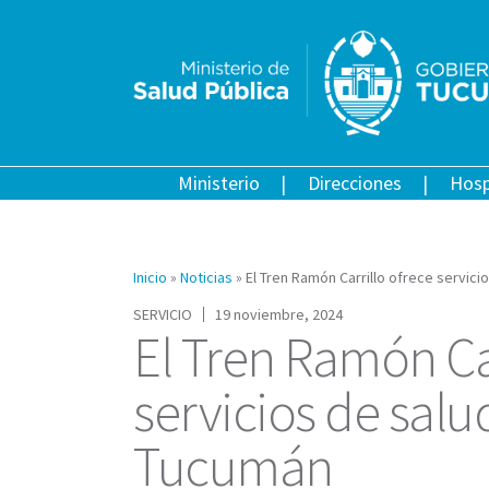
Ministerio
Direcciones
Hosp
Inicio
»
Noticias
»
El Tren Ramón Carrillo ofrece servici
SERVICIO
19 noviembre, 2024
El Tren Ramón Car
servicios de salu
Tucumán