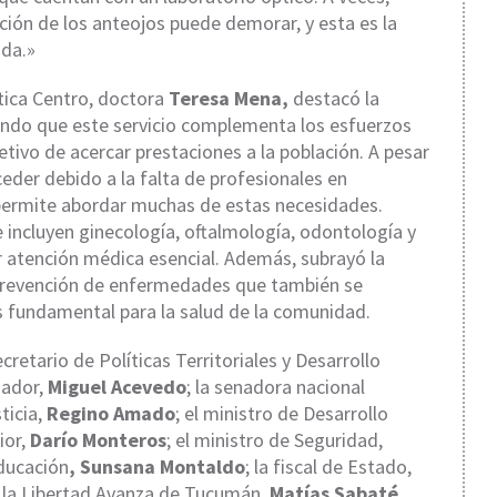
ción de los anteojos puede demorar, y esta es la
ida.»
tica Centro, doctora
Teresa Mena,
destacó la
ando que este servicio complementa los esfuerzos
jetivo de acercar prestaciones a la población. A pesar
ceder debido a la falta de profesionales en
o permite abordar muchas de estas necesidades.
 incluyen ginecología, oftalmología, odontología y
ir atención médica esencial. Además, subrayó la
 prevención de enfermedades que también se
l es fundamental para la salud de la comunidad.
cretario de Políticas Territoriales y Desarrollo
nador,
Miguel Acevedo
; la senadora nacional
ticia,
Regino Amado
; el ministro de Desarrollo
ior,
Darío Monteros
; el ministro de Seguridad,
Educación
, Sunsana
Montaldo
; la fiscal de Estado,
e la Libertad Avanza de Tucumán,
Matías Sabaté
.