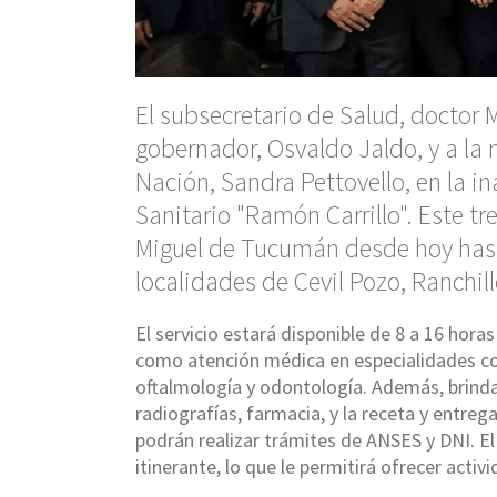
El subsecretario de Salud, doctor
gobernador, Osvaldo Jaldo, y a la
Nación, Sandra Pettovello, en la in
Sanitario "Ramón Carrillo". Este tr
Miguel de Tucumán desde hoy hasta
localidades de Cevil Pozo, Ranchil
El servicio estará disponible de 8 a 16 hor
como atención médica en especialidades com
oftalmología y odontología. Además, brind
radiografías, farmacia, y la receta y entre
podrán realizar trámites de ANSES y DNI. El
itinerante, lo que le permitirá ofrecer activ