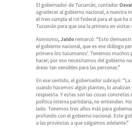
El gobernador de Tucumán, contador
Osva
agradecer al gobierno nacional, a nuestra 
el tren cumpla el rol federal para el que ha 
Tucumán para que sea la primera en visitar.
Asimismo
, Jaldo
remarcó: “Esto demuestra e
el gobierno nacional, que es ese diálogo p
primero los tucumanos’. Tenemos muchos pr
hacer; por eso necesitamos del gobierno na
áreas tan sensibles para las personas.”
En ese sentido, el gobernador subrayó: “L
cuando hacemos algún planteo, lo analizan 
respuesta. Y estas son las cosas concretas 
política interna partidaria, no entienden. H
lado. Tenemos tres años más para gobernar 
profundo con el gobierno nacional. Este gob
a las provincias a que salgamos adelante.”