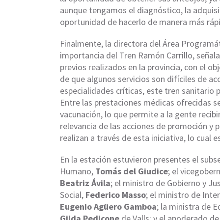
aunque tengamos el diagnóstico, la adquisi
oportunidad de hacerlo de manera más ráp
Finalmente, la directora del Área Programá
importancia del Tren Ramón Carrillo, señal
previos realizados en la provincia, con el ob
de que algunos servicios son difíciles de ac
especialidades críticas, este tren sanitari
Entre las prestaciones médicas ofrecidas se
vacunación, lo que permite a la gente recib
relevancia de las acciones de promoción y
realizan a través de esta iniciativa, lo cua
En la estación estuvieron presentes el subse
Humano,
Tomás del Giudice
; el vicegober
Beatriz Ávila
; el ministro de Gobierno y Jus
Social,
Federico Masso
; el ministro de Inter
Eugenio Agüero Gamboa
; la ministra de 
Gilda Pedicone
de Valls; y el apoderado d