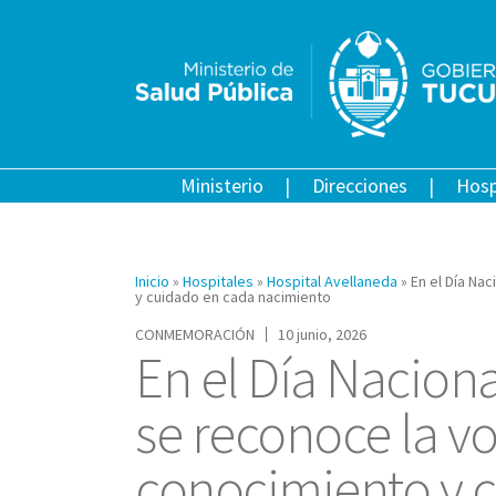
Ministerio
Direcciones
Hosp
Inicio
»
Hospitales
»
Hospital Avellaneda
»
En el Día Na
y cuidado en cada nacimiento
CONMEMORACIÓN
10 junio, 2026
En el Día Nacion
se reconoce la vo
conocimiento y 