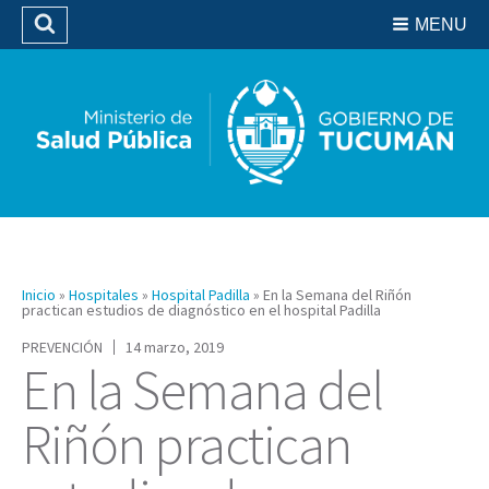
Residencias del SIPROSA
MENU
Buscar
Biblioteca
Inicio
»
Hospitales
»
Hospital Padilla
»
En la Semana del Riñón
practican estudios de diagnóstico en el hospital Padilla
PREVENCIÓN
14 marzo, 2019
En la Semana del
Riñón practican