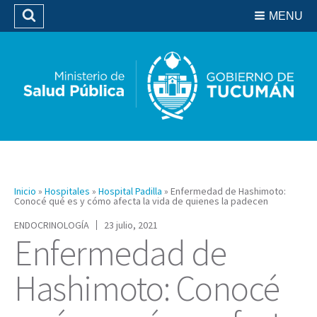
Residencias del SIPROSA
MENU
Buscar
Biblioteca
Inicio
»
Hospitales
»
Hospital Padilla
»
Enfermedad de Hashimoto:
Conocé qué es y cómo afecta la vida de quienes la padecen
ENDOCRINOLOGÍA
23 julio, 2021
Enfermedad de
Hashimoto: Conocé