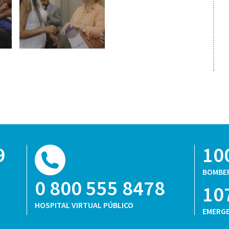
9
10
BOMBE
0 800 555 8478
10
HOSPITAL VIRTUAL PÚBLICO
EMERGE